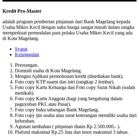
Kredit Pro-Master
adalah program pemberian pinjaman dari Bank Magelang kepada
Usaha Mikro Kecil dengan suku bunga sangat murah dalam rangka
memperkuat permodalan para pelaku Usaha Mikro Kecil yang ada
di Kota Magelang.
Syarat
Keunggulan
Perorangan.
Domisili usaha di Kota Magelang.
Mengisi Aplikasi permohonan kredit (disediakan bank).
Foto copy KTP suami dan istri (rangkap 2 lembar).
Foto copy Kartu Keluarga dan Foto copy Surat Nikah (sudah
menikah).
Foto copy Kartu Anggota (bagi yang bergabung dalam
paguyuban PKL atau Pasar).
Foto copy buku tabungan Bank Magelang.
Foto copy ijin usaha atau surat keterangan memiliki usaha dari
kelurahan.
Agunan tambahan ( pinjaman diatas Rp 2.500.000,- ).
Plafond maksimal Rp.25 Juta dan tenor maksimal 3 tahun.