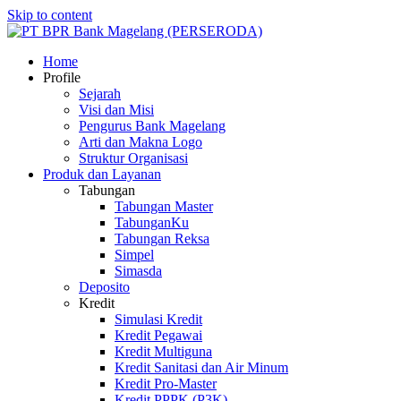
Skip to content
Home
Profile
Sejarah
Visi dan Misi
Pengurus Bank Magelang
Arti dan Makna Logo
Struktur Organisasi
Produk dan Layanan
Tabungan
Tabungan Master
TabunganKu
Tabungan Reksa
Simpel
Simasda
Deposito
Kredit
Simulasi Kredit
Kredit Pegawai
Kredit Multiguna
Kredit Sanitasi dan Air Minum
Kredit Pro-Master
Kredit PPPK (P3K)