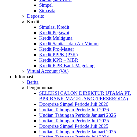
Simpel
Simasda
Deposito
Kredit
Simulasi Kredit
Kredit Pegawai
Kredit Multiguna
Kredit Sanitasi dan Air Minum
Kredit Pro-Master
Kredit PPPK (P3K)
Kredit KPR – MBR
Kredit KPR Bank Magelang
Virtual Account (VA)
Informasi
Berita
Pengumuman
SELEKSI CALON DIREKTUR UTAMA PT.
BPR BANK MAGELANG (PERSERODA)
Doorprize Simpel Periode Juli 2026
Undian Tabungan Periode Juli 2026
Undian Tabungan Periode Januari 2026
Undian Tabungan Periode Juli 2025
Doorprize Simpel Periode Juli 2025
Undian Tabungan Periode Januari 2025