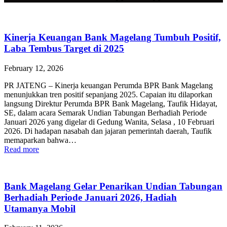
Kinerja Keuangan Bank Magelang Tumbuh Positif,
Laba Tembus Target di 2025
February 12, 2026
PR JATENG – Kinerja keuangan Perumda BPR Bank Magelang
menunjukkan tren positif sepanjang 2025. Capaian itu dilaporkan
langsung Direktur Perumda BPR Bank Magelang, Taufik Hidayat,
SE, dalam acara Semarak Undian Tabungan Berhadiah Periode
Januari 2026 yang digelar di Gedung Wanita, Selasa , 10 Februari
2026. Di hadapan nasabah dan jajaran pemerintah daerah, Taufik
memaparkan bahwa…
Read more
Bank Magelang Gelar Penarikan Undian Tabungan
Berhadiah Periode Januari 2026, Hadiah
Utamanya Mobil