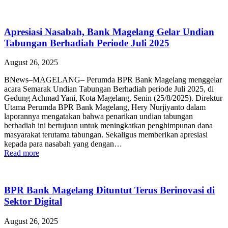
Apresiasi Nasabah, Bank Magelang Gelar Undian
Tabungan Berhadiah Periode Juli 2025
August 26, 2025
BNews–MAGELANG– Perumda BPR Bank Magelang menggelar
acara Semarak Undian Tabungan Berhadiah periode Juli 2025, di
Gedung Achmad Yani, Kota Magelang, Senin (25/8/2025). Direktur
Utama Perumda BPR Bank Magelang, Hery Nurjiyanto dalam
laporannya mengatakan bahwa penarikan undian tabungan
berhadiah ini bertujuan untuk meningkatkan penghimpunan dana
masyarakat terutama tabungan. Sekaligus memberikan apresiasi
kepada para nasabah yang dengan…
Read more
BPR Bank Magelang Dituntut Terus Berinovasi di
Sektor Digital
August 26, 2025