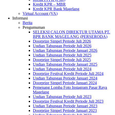
Kredit KPR – MBR
Kredit KPR Bank Magelang
Virtual Account (VA)
Informasi
Berita
Pengumuman
SELEKSI CALON DIREKTUR UTAMA PT.
BPR BANK MAGELANG (PERSERODA)
Doorprize Simpel Periode Juli 2026
Undian Tabungan Periode Juli 2026
Undian Tabungan Periode Januari 2026
Undian Tabungan Periode Juli 2025
Doorprize Simpel Periode Juli 2025
Undian Tabungan Periode Januari 2025
Undian Tabungan Periode Juli 2024
Doorprize Festival Kredit Periode Juli 2024
Undian Tabungan Periode Januari 2024
Doorprize Simpel Periode Januari 2024
Pemenang Lomba Foto Instagram Pasar Raya
Magelang
Undian Tabungan Periode Juli 2023
Doorprize Festival Kredit Periode Juli 2023
Undian Tabungan Periode Januari 2023
Doorprize Simpel Periode Januari 2023