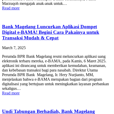
Marzuqoh mengajak anak-anak untuk…
Read more
Bank Magelang Luncurkan Aplikasi Dompet
Digital e-BAMA! Begini Cara Pakainya untuk
Transaksi Mudah & Cepat
March 7, 2025
Perumda BPR Bank Magelang resmi meluncurkan aplikasi uang
elektronik terbaru mereka, e-BAMA, pada Kamis, 6 Maret 2025.
aplikasi ini dirancang untuk memberikan kemudahan, keamanan,
dan kebebasan transaksi bagi para nasabah. Direktur Utama
Perumda BPR Bank Magelang, Ir. Hery Nurjianto, MM,
menjelaskan bahwa e-BAMA merupakan bagian dari program
digitalisasi yang bertujuan untuk meningkatkan layanan perbankan
sekaligus…
Read more
Undi Tabungan Berhadiah, Bank Magelang