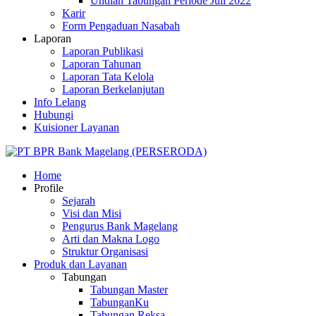
Undian Tabungan Periode Juli 2022
Karir
Form Pengaduan Nasabah
Laporan
Laporan Publikasi
Laporan Tahunan
Laporan Tata Kelola
Laporan Berkelanjutan
Info Lelang
Hubungi
Kuisioner Layanan
Home
Profile
Sejarah
Visi dan Misi
Pengurus Bank Magelang
Arti dan Makna Logo
Struktur Organisasi
Produk dan Layanan
Tabungan
Tabungan Master
TabunganKu
Tabungan Reksa