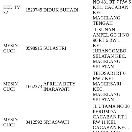
NO 481 RT 7 RW 6
LED TV
KEL. CACABAN
1529745
DIDUK SUHADI
32
KEC.
MAGELANG
TENGAH
JL SUNAN
AMPEL GG II NO
90 RT 6 RW 1
MESIN
KEL.
0598915
SULASTRI
CUCI
JURANGOMBO
SELATAN KEC.
MAGELANG
SELATAN
TEJOSARI RT 6
RW 7 KEL.
MESIN
APRILIA BETY
MAGERSARI
1662373
CUCI
INARAWATI
KEC.
MAGELANG
SELATAN
JL UTAMA NO 30
PERUMDA
CACABAN RT 1
MESIN
0412592
SRI ASWATI
RW 11 KEL.
CUCI
CACABAN KEC.