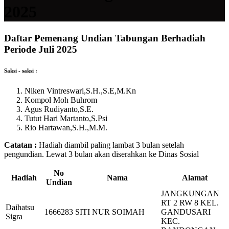
2025
Daftar Pemenang Undian Tabungan Berhadiah
Periode Juli 2025
Saksi - saksi :
Niken Vintreswari,S.H.,S.E,M.Kn
Kompol Moh Buhrom
Agus Rudiyanto,S.E.
Tutut Hari Martanto,S.Psi
Rio Hartawan,S.H.,M.M.
Catatan :
Hadiah diambil paling lambat 3 bulan setelah
pengundian. Lewat 3 bulan akan diserahkan ke Dinas Sosial
No
Hadiah
Nama
Alamat
Undian
JANGKUNGAN
RT 2 RW 8 KEL.
Daihatsu
1666283
SITI NUR SOIMAH
GANDUSARI
Sigra
KEC.