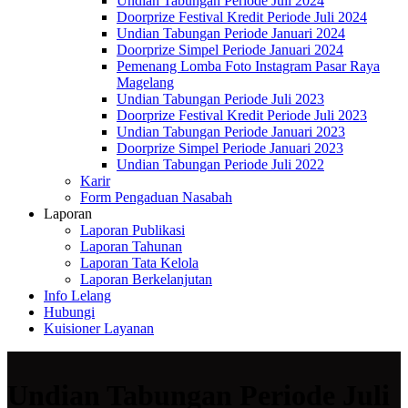
Undian Tabungan Periode Juli 2024
Doorprize Festival Kredit Periode Juli 2024
Undian Tabungan Periode Januari 2024
Doorprize Simpel Periode Januari 2024
Pemenang Lomba Foto Instagram Pasar Raya
Magelang
Undian Tabungan Periode Juli 2023
Doorprize Festival Kredit Periode Juli 2023
Undian Tabungan Periode Januari 2023
Doorprize Simpel Periode Januari 2023
Undian Tabungan Periode Juli 2022
Karir
Form Pengaduan Nasabah
Laporan
Laporan Publikasi
Laporan Tahunan
Laporan Tata Kelola
Laporan Berkelanjutan
Info Lelang
Hubungi
Kuisioner Layanan
Undian Tabungan Periode Juli