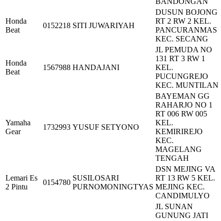
BANDONGAN
DUSUN BOJONG
Honda
RT 2 RW 2 KEL.
0152218
SITI JUWARIYAH
Beat
PANCURANMAS
KEC. SECANG
JL PEMUDA NO
131 RT 3 RW 1
Honda
1567988
HANDAJANI
KEL.
Beat
PUCUNGREJO
KEC. MUNTILAN
BAYEMAN GG
RAHARJO NO 1
RT 006 RW 005
Yamaha
KEL.
1732993
YUSUF SETYONO
Gear
KEMIRIREJO
KEC.
MAGELANG
TENGAH
DSN MEJING VA
Lemari Es
SUSILOSARI
RT 13 RW 5 KEL.
0154780
2 Pintu
PURNOMONINGTYAS
MEJING KEC.
CANDIMULYO
JL SUNAN
GUNUNG JATI