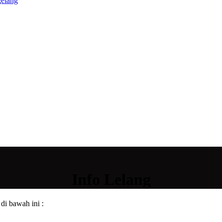
elang
Info Lelang
di bawah ini :