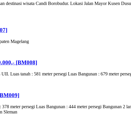
wasan destinasi wisata Candi Borobudur. Lokasi Jalan Mayor Kusen D
07]
paten Magelang
00,- [BM008]
UII. Luas tanah : 581 meter persegi Luas Bangunan : 679 meter perse
[BM009]
 378 meter persegi Luas Bangunan : 444 meter persegi Bangunan 2 lan
en Sleman