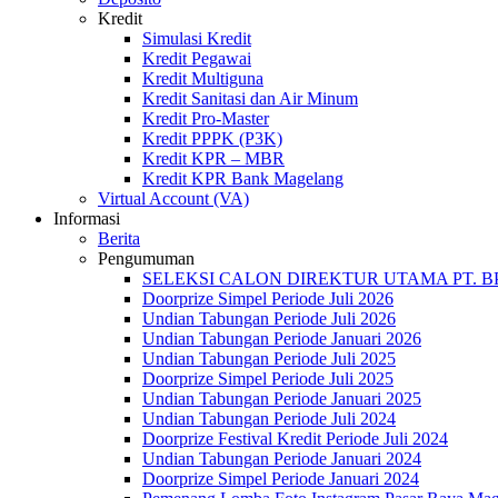
Kredit
Simulasi Kredit
Kredit Pegawai
Kredit Multiguna
Kredit Sanitasi dan Air Minum
Kredit Pro-Master
Kredit PPPK (P3K)
Kredit KPR – MBR
Kredit KPR Bank Magelang
Virtual Account (VA)
Informasi
Berita
Pengumuman
SELEKSI CALON DIREKTUR UTAMA PT. 
Doorprize Simpel Periode Juli 2026
Undian Tabungan Periode Juli 2026
Undian Tabungan Periode Januari 2026
Undian Tabungan Periode Juli 2025
Doorprize Simpel Periode Juli 2025
Undian Tabungan Periode Januari 2025
Undian Tabungan Periode Juli 2024
Doorprize Festival Kredit Periode Juli 2024
Undian Tabungan Periode Januari 2024
Doorprize Simpel Periode Januari 2024