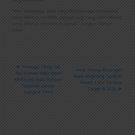
“Oleh karenanya, dana yang dihimpun dari masyarakat,
harus kembali memberi dampak bagi penguatan UMKM,
serta aktivitas ekonomi di daerah,” pungkas Damar.
(mta)
Previous:
Mimpi Siti
Next:
Kinerja Keuangan
Nur Soimah Miliki Mobil
Bank Magelang Tumbuh
Ketika Jadi Guru Honorer
Positif, Laba Tembus
Terjawab setelah
Target di 2025
Diangkat PPPK