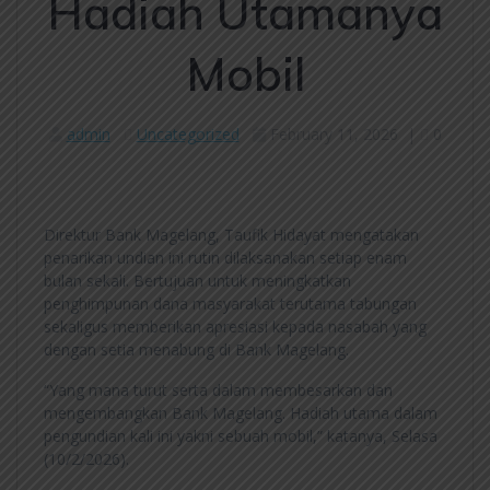
Hadiah Utamanya
Mobil
admin
Uncategorized
February 11, 2026
|
0
Direktur Bank Magelang, Taufik Hidayat mengatakan
penarikan undian ini rutin dilaksanakan setiap enam
bulan sekali. Bertujuan untuk meningkatkan
penghimpunan dana masyarakat terutama tabungan
sekaligus memberikan apresiasi kepada nasabah yang
dengan setia menabung di Bank Magelang.
“Yang mana turut serta dalam membesarkan dan
mengembangkan Bank Magelang. Hadiah utama dalam
pengundian kali ini yakni sebuah mobil,” katanya, Selasa
(10/2/2026).