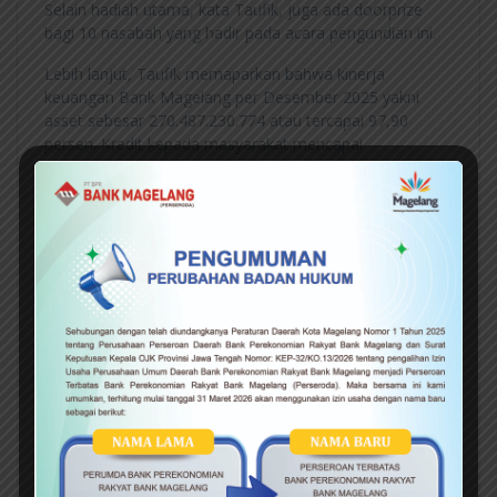
Selain hadiah utama, kata Taufik, juga ada doorprize
bagi 10 nasabah yang hadir pada acara pengundian ini.
Lebih lanjut, Taufik memaparkan bahwa kinerja
keuangan Bank Magelang per Desember 2025 yakni
asset sebesar 270.487.230.774 atau tercapai 97,90
persen. Kredit kepada masyarakat mencapai
206.421.795.808 atau tercapai 94,97 persen.
Kemudian penghimpunan dana masyarakat
211.380.238.775 atau tercapai 97,22 persen, dan laba
3.043.978.115 atau tercapai 101,42 persen.
Sementara itu, Wali Kota Magelang Damar Prasetyono
menyebut Bank Magelang merupakan salah satu BUMD
yang berperan dalam mendukung perekonomian di
daerah.
“Yang tak hanya menjalani fungsi sebagai lembaga
intermediasi keuangan tetapi juga bagian dari sistem
pelayanan publik,” ujarnya.