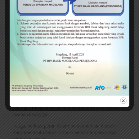
Menurut Damar, jika dalam konteks pemerintahan,
keberhasilan pembangunan ditentukan oleh kepercayaan
masyarakat, maka prinsip yang sama berlaku dalam
dunia perbankan. Dimana keberhasilan sangat
ditentukan oleh sejauh mana nasabah merasa aman,
dilayani dengan baik, dan memperoleh manfaat nyata.
Dia pun berpesan kepada seluruh jajaran Bank
Magelang. Pertama terkait tata kelola dan kehati-hatian
dalam pengelolaan dana masyarakat.
“Ini penting, karena hal tersebut menjadi prasyarat
utama dalam menjaga kepercayaan nasabah,”
pesannya.
Kedua, jaga kualitas pelayanan. Karena pelayanan yang
baik, tak hanya menjadi cerminan kinerja bank namun
sekaligus menjadi wajah pemerintah daerah di sektor
layanan keuangan.
Ketiga, perkuat peran dalam perekonomian daerah.
Bank daerah itu harus tumbuh bersama masyarakat
yang dilayaninya.