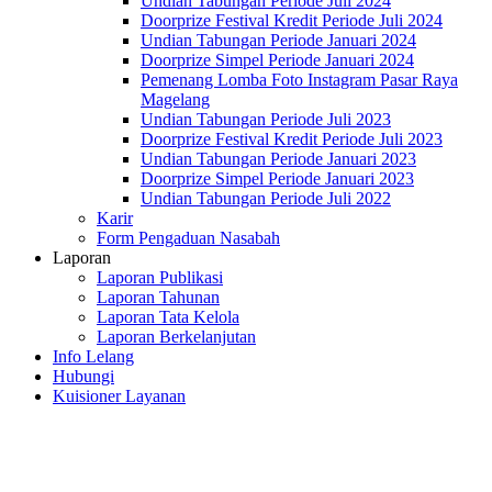
Undian Tabungan Periode Juli 2024
Doorprize Festival Kredit Periode Juli 2024
Undian Tabungan Periode Januari 2024
Doorprize Simpel Periode Januari 2024
Pemenang Lomba Foto Instagram Pasar Raya
Magelang
Undian Tabungan Periode Juli 2023
Doorprize Festival Kredit Periode Juli 2023
Undian Tabungan Periode Januari 2023
Doorprize Simpel Periode Januari 2023
Undian Tabungan Periode Juli 2022
Karir
Form Pengaduan Nasabah
Laporan
Laporan Publikasi
Laporan Tahunan
Laporan Tata Kelola
Laporan Berkelanjutan
Info Lelang
Hubungi
Kuisioner Layanan