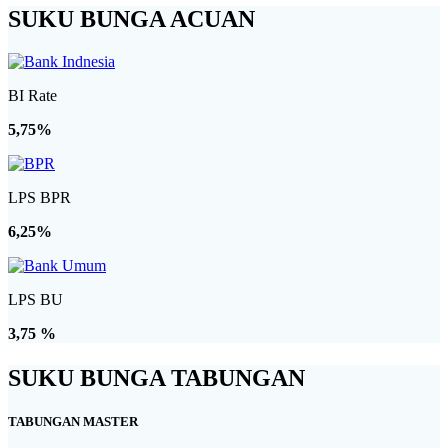
SUKU BUNGA ACUAN
BI Rate
5,75%
LPS BPR
6,25%
LPS BU
3,75 %
SUKU BUNGA TABUNGAN
TABUNGAN MASTER