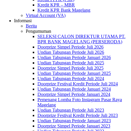
Kredit KPR – MBR
Kredit KPR Bank Magelang
Virtual Account (VA)
Informasi
Berita
Pengumuman
SELEKSI CALON DIREKTUR UTAMA PT.
BPR BANK MAGELANG (PERSERODA)
Doorprize Simpel Periode Juli 2026
Undian Tabungan Periode Juli 2026
Undian Tabungan Periode Januari 2026
Undian Tabungan Periode Juli 2025
Doorprize Simpel Periode Juli 2025
Undian Tabungan Periode Januari 2025
Undian Tabungan Periode Juli 2024
Doorprize Festival Kredit Periode Juli 2024
Undian Tabungan Periode Januari 2024
Doorprize Simpel Periode Januari 2024
Pemenang Lomba Foto Instagram Pasar Raya
Magelang
Undian Tabungan Periode Juli 2023
Doorprize Festival Kredit Periode Juli 2023
Undian Tabungan Periode Januari 2023
Doorprize Simpel Periode Januari 2023