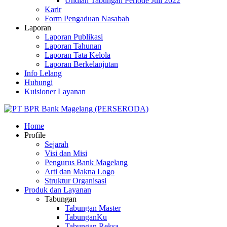
Undian Tabungan Periode Juli 2022
Karir
Form Pengaduan Nasabah
Laporan
Laporan Publikasi
Laporan Tahunan
Laporan Tata Kelola
Laporan Berkelanjutan
Info Lelang
Hubungi
Kuisioner Layanan
Home
Profile
Sejarah
Visi dan Misi
Pengurus Bank Magelang
Arti dan Makna Logo
Struktur Organisasi
Produk dan Layanan
Tabungan
Tabungan Master
TabunganKu
Tabungan Reksa