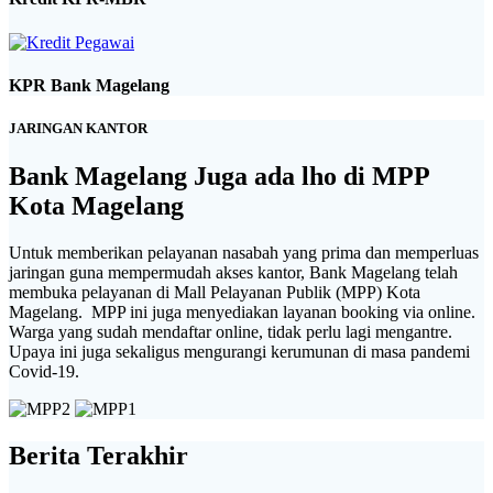
KPR Bank Magelang
JARINGAN KANTOR
Bank Magelang Juga ada lho di MPP
Kota Magelang
Untuk memberikan pelayanan nasabah yang prima dan memperluas
jaringan guna mempermudah akses kantor, Bank Magelang telah
membuka pelayanan di Mall Pelayanan Publik (MPP) Kota
Magelang. MPP ini juga menyediakan layanan booking via online.
Warga yang sudah mendaftar online, tidak perlu lagi mengantre.
Upaya ini juga sekaligus mengurangi kerumunan di masa pandemi
Covid-19.
Berita Terakhir