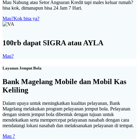
Mau Nabung atau Setor Angsuran Kredit tapi males keluar rumah?
bisa kok, dimanapun bisa 24 Jam 7 Hari.
Mau?
Kok bisa ya?
100rb dapat SIGRA atau AYLA
Mau?
Layanan Jemput Bola
Bank Magelang Mobile dan Mobil Kas
Keliling
Dalam upaya untuk meningkatkan kualitas pelayanan, Bank
Magelang melakukan program pelayanan jemput bola. Pelayanan
dengan sistem jemput bola dibentuk dengan tujuan untuk
mendekatkan serta mempercepat pelayanan nasabah dengan cara
mendatangi lokasi nasabah dan melaksanakan pelayanan di tempat.
Mau ?